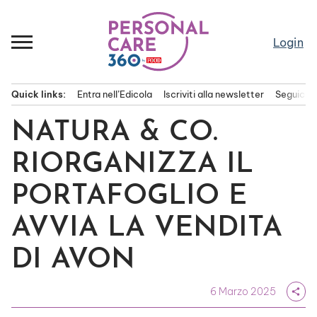
Passa
al
contenuto
Login
Quick links:
Entra nell’Edicola
Iscriviti alla newsletter
Seguici s
Menu principale
NATURA & CO.
RIORGANIZZA IL
PORTAFOGLIO E
AVVIA LA VENDITA
DI AVON
6 Marzo 2025
share