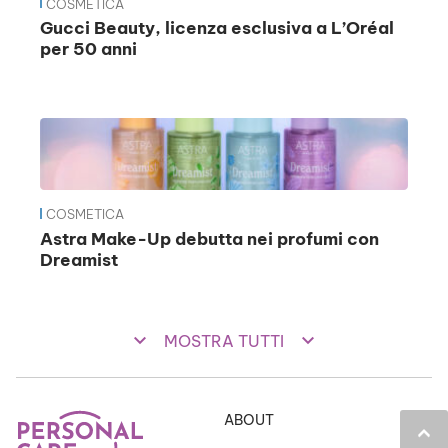
COSMETICA
Gucci Beauty, licenza esclusiva a L’Oréal
per 50 anni
COSMETICA
Astra Make-Up debutta nei profumi con
Dreamist
keyboard_arrow_down
keyboard_arrow_down
MOSTRA TUTTI
ABOUT
keyboard_arrow_up