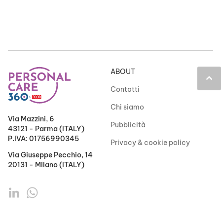
ABOUT
keyboard_arrow_up
Contatti
Chi siamo
Via Mazzini, 6
Pubblicità
43121 - Parma (ITALY)
P.IVA: 01756990345
Privacy & cookie policy
Via Giuseppe Pecchio, 14
20131 - Milano (ITALY)