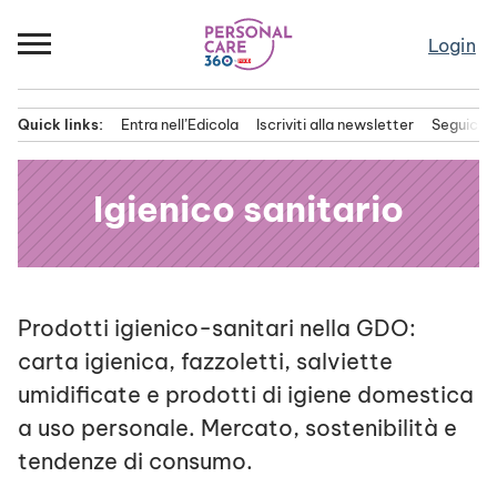
Passa
al
Login
contenuto
Quick links:
Entra nell’Edicola
Iscriviti alla newsletter
Seguici s
Menu principale
Igienico sanitario
Prodotti igienico-sanitari nella GDO:
carta igienica, fazzoletti, salviette
umidificate e prodotti di igiene domestica
a uso personale. Mercato, sostenibilità e
tendenze di consumo.