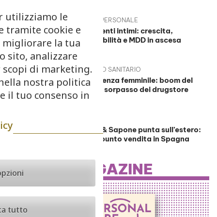
r utilizziamo le
IGIENE PERSONALE
e tramite cookie e
Detergenti intimi: crescita,
sostenibilità e MDD in ascesa
 migliorare la tua
o sito, analizzare
r scopi di marketing.
IGIENICO SANITARIO
nella nostra politica
Assorbenza femminile: boom del
green e sorpasso dei drugstore
re il tuo consenso in
RETAIL
icy
Acqua & Sapone punta sull’estero:
nuovo punto vendita in Spagna
MAGAZINE
opzioni
ta tutto