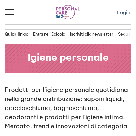
Passa
al
Login
contenuto
Quick links:
Entra nell’Edicola
Iscriviti alla newsletter
Seguici s
Menu principale
Igiene personale
Prodotti per l’igiene personale quotidiana
nella grande distribuzione: saponi liquidi,
docciaschiuma, bagnoschiuma,
deodoranti e prodotti per l’igiene intima.
Mercato, trend e innovazioni di categoria.