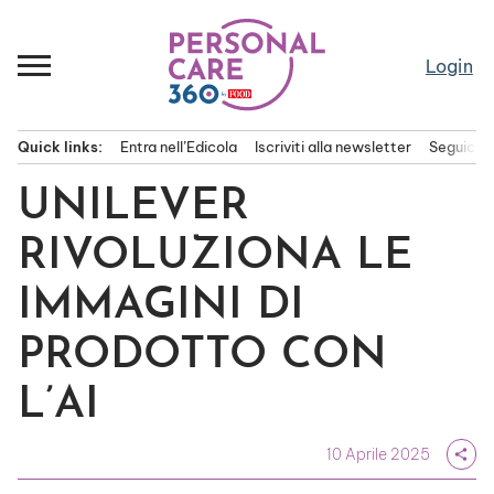
Passa
al
contenuto
Login
Quick links:
Entra nell’Edicola
Iscriviti alla newsletter
Seguici s
Menu principale
UNILEVER
RIVOLUZIONA LE
IMMAGINI DI
PRODOTTO CON
L’AI
10 Aprile 2025
share