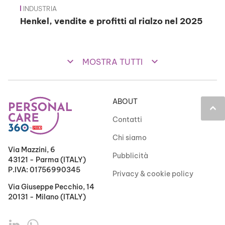
INDUSTRIA
Henkel, vendite e profitti al rialzo nel 2025
keyboard_arrow_down
keyboard_arrow_down
MOSTRA TUTTI
ABOUT
keyboard_arrow_up
Contatti
Chi siamo
Via Mazzini, 6
Pubblicità
43121 - Parma (ITALY)
P.IVA: 01756990345
Privacy & cookie policy
Via Giuseppe Pecchio, 14
20131 - Milano (ITALY)