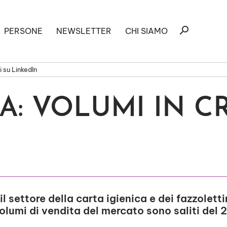
Ricerca
search
PERSONE
NEWSLETTER
CHI SIAMO
per:
 su LinkedIn
A: VOLUMI IN CR
 settore della carta igienica e dei fazzoletti
lumi di vendita del mercato sono saliti del 2,1