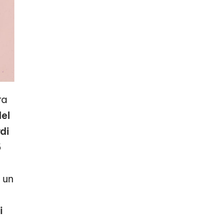
ra
del
di
5
 un
i