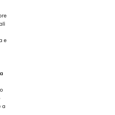
ore
ali
a e
ta
to
o
e a