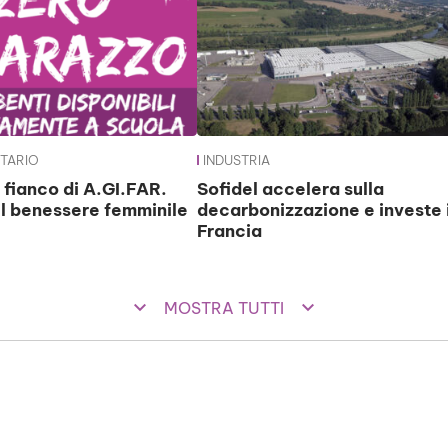
ITARIO
INDUSTRIA
 fianco di A.GI.FAR.
Sofidel accelera sulla
il benessere femminile
decarbonizzazione e investe 
Francia
keyboard_arrow_down
keyboard_arrow_down
MOSTRA TUTTI