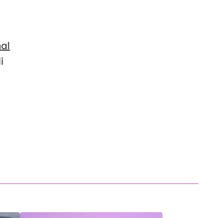
nal
i