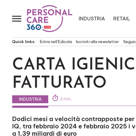
Passa
al
contenuto
INDUSTRIA
RETAIL
Quick links:
Entra nell’Edicola
Iscriviti alla newsletter
Seguici
CARTA IGIENIC
FATTURATO
timer
3 min.
INDUSTRIA
Dodici mesi a velocità contrapposte per il
IQ, tra febbraio 2024 e febbraio 2025 i vo
a 1,39 miliardi di euro