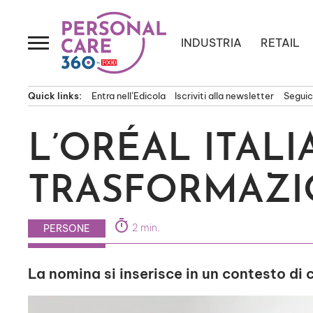
Passa
al
contenuto
INDUSTRIA
RETAIL
Quick links:
Entra nell’Edicola
Iscriviti alla newsletter
Seguici
L’ORÉAL ITALI
TRASFORMAZI
timer
2 min.
PERSONE
La nomina si inserisce in un contesto di c