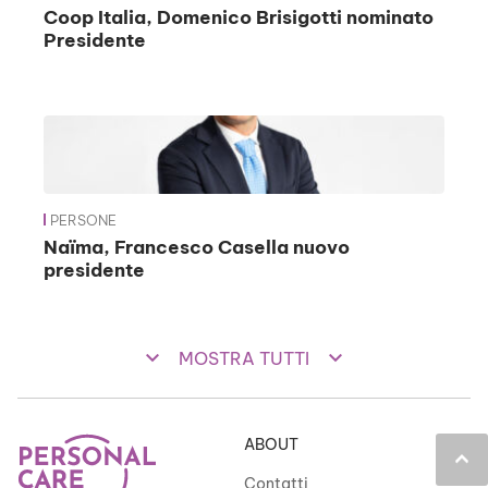
Coop Italia, Domenico Brisigotti nominato
Presidente
PERSONE
Naïma, Francesco Casella nuovo
presidente
keyboard_arrow_down
keyboard_arrow_down
MOSTRA TUTTI
ABOUT
keyboard_arrow_up
Contatti