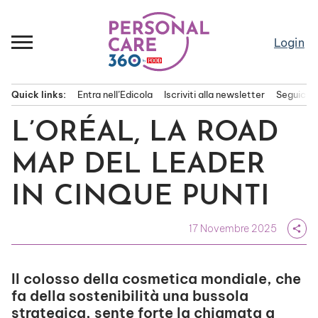
Passa
al
contenuto
Login
Quick links:
Entra nell’Edicola
Iscriviti alla newsletter
Seguici s
Menu principale
L’ORÉAL, LA ROAD
MAP DEL LEADER
IN CINQUE PUNTI
17 Novembre 2025
share
Il colosso della cosmetica mondiale, che
fa della sostenibilità una bussola
strategica, sente forte la chiamata a