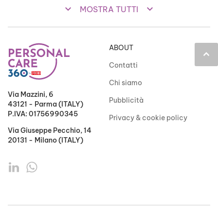
keyboard_arrow_down
keyboard_arrow_down
MOSTRA TUTTI
ABOUT
keyboard_arrow_up
Contatti
Chi siamo
Via Mazzini, 6
Pubblicità
43121 - Parma (ITALY)
P.IVA: 01756990345
Privacy & cookie policy
Via Giuseppe Pecchio, 14
20131 - Milano (ITALY)