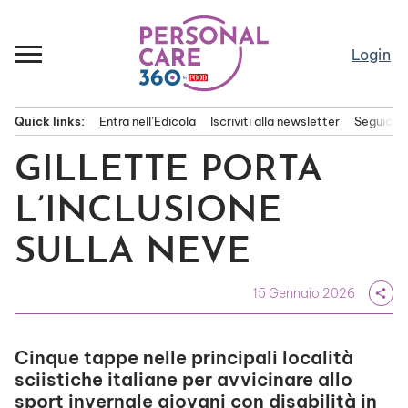
Passa
al
contenuto
Login
Quick links:
Entra nell’Edicola
Iscriviti alla newsletter
Seguici s
Menu principale
GILLETTE PORTA
L’INCLUSIONE
SULLA NEVE
15 Gennaio 2026
share
Cinque tappe nelle principali località
sciistiche italiane per avvicinare allo
sport invernale giovani con disabilità in