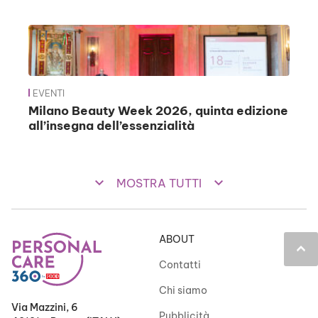
EVENTI
Milano Beauty Week 2026, quinta edizione
all’insegna dell’essenzialità
keyboard_arrow_down
keyboard_arrow_down
MOSTRA TUTTI
ABOUT
keyboard_arrow_up
Contatti
Chi siamo
Via Mazzini, 6
Pubblicità