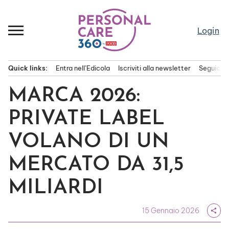
Passa
al
contenuto
Login
Quick links:
Entra nell’Edicola
Iscriviti alla newsletter
Seguici s
Menu principale
MARCA 2026:
PRIVATE LABEL
VOLANO DI UN
MERCATO DA 31,5
MILIARDI
15 Gennaio 2026
share