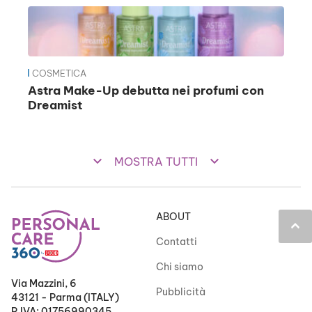
COSMETICA
Astra Make-Up debutta nei profumi con
Dreamist
keyboard_arrow_down
keyboard_arrow_down
MOSTRA TUTTI
ABOUT
keyboard_arrow_up
Contatti
Chi siamo
Via Mazzini, 6
Pubblicità
43121 - Parma (ITALY)
P.IVA: 01756990345