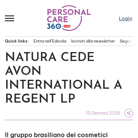
Passa
al
contenuto
Login
Quick links:
Entra nell’Edicola
Iscriviti alla newsletter
Seguici s
Menu principale
NATURA CEDE
AVON
INTERNATIONAL A
REGENT LP
15 Gennaio 2026
share
Il gruppo brasiliano dei cosmetici