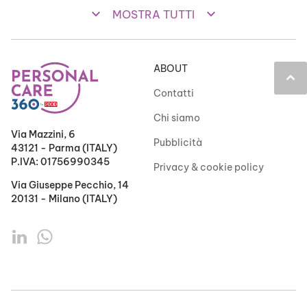
keyboard_arrow_down
keyboard_arrow_down
MOSTRA TUTTI
ABOUT
keyboard_arrow_up
Contatti
Chi siamo
Via Mazzini, 6
Pubblicità
43121 - Parma (ITALY)
P.IVA: 01756990345
Privacy & cookie policy
Via Giuseppe Pecchio, 14
20131 - Milano (ITALY)