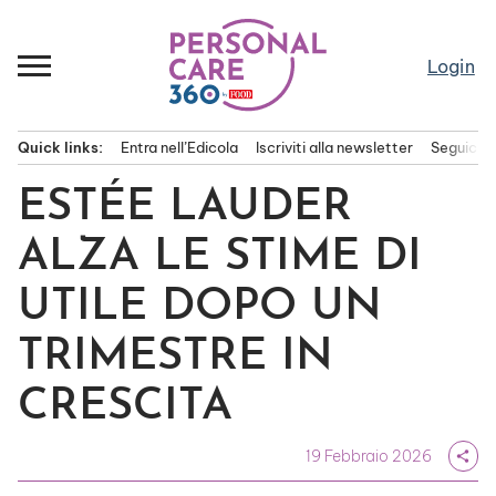
Passa
al
contenuto
Login
Quick links:
Entra nell’Edicola
Iscriviti alla newsletter
Seguici s
Menu principale
ESTÉE LAUDER
ALZA LE STIME DI
UTILE DOPO UN
TRIMESTRE IN
CRESCITA
19 Febbraio 2026
share