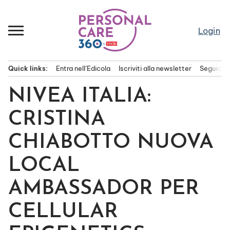
Passa
al
contenuto
Login
Quick links:
Entra nell’Edicola
Iscriviti alla newsletter
Seguici s
Menu principale
NIVEA ITALIA:
CRISTINA
CHIABOTTO NUOVA
LOCAL
AMBASSADOR PER
CELLULAR