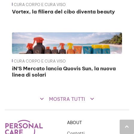
CURA CORPO E CURA VISO
Vortex, la filiera del cibo diventa beauty
CURA CORPO E CURA VISO
iN’S Mercato lancia Quovis Sun, la nuova
linea di solari
keyboard_arrow_down
keyboard_arrow_down
MOSTRA TUTTI
ABOUT
keyboard_arrow_up
Contatti