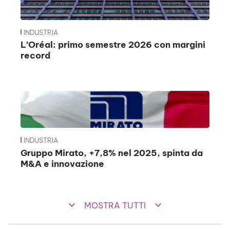
INDUSTRIA
L’Oréal: primo semestre 2026 con margini
record
INDUSTRIA
Gruppo Mirato, +7,8% nel 2025, spinta da
M&A e innovazione
keyboard_arrow_down
keyboard_arrow_down
MOSTRA TUTTI