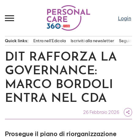
Passa
al
contenuto
Login
Quick links:
Entra nell’Edicola
Iscriviti alla newsletter
Seguici s
Menu principale
DIT RAFFORZA LA
GOVERNANCE:
MARCO BORDOLI
ENTRA NEL CDA
26 Febbraio 2026
share
Prosegue il piano di riorganizzazione