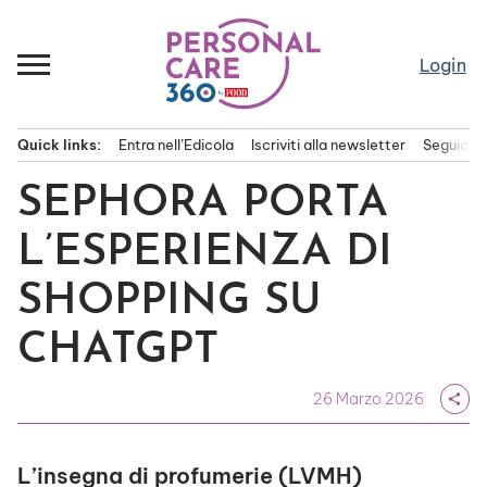
Passa
al
contenuto
Login
Quick links:
Entra nell’Edicola
Iscriviti alla newsletter
Seguici s
Menu principale
SEPHORA PORTA
L’ESPERIENZA DI
SHOPPING SU
CHATGPT
26 Marzo 2026
share
L’insegna di profumerie (LVMH)