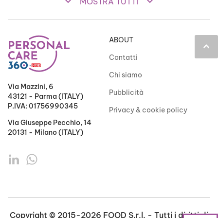
keyboard_arrow_down
keyboard_arrow_down
MOSTRA TUTTI
ABOUT
keyboard_arrow_up
Contatti
Chi siamo
Via Mazzini, 6
Pubblicità
43121 - Parma (ITALY)
P.IVA: 01756990345
Privacy & cookie policy
Via Giuseppe Pecchio, 14
20131 - Milano (ITALY)
Copyright © 2015-2026 FOOD S.r.l. - Tutti i diritti di