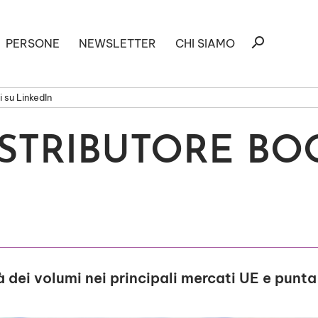
Ricerca
search
PERSONE
NEWSLETTER
CHI SIAMO
per:
 su LinkedIn
ISTRIBUTORE BO
dei volumi nei principali mercati UE e punta