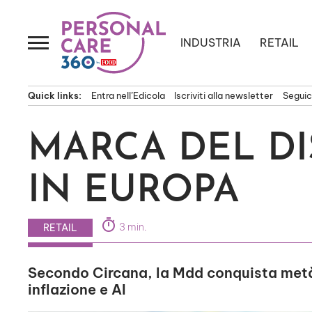
Passa
al
contenuto
INDUSTRIA
RETAIL
Quick links:
Entra nell’Edicola
Iscriviti alla newsletter
Seguici
MARCA DEL D
IN EUROPA
timer
3 min.
RETAIL
Secondo Circana, la Mdd conquista metà 
inflazione e AI