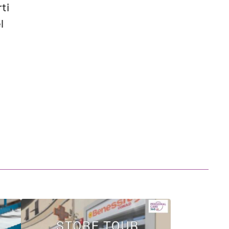
rti
l