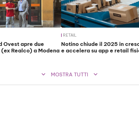
RETAIL
 Ovest apre due
Notino chiude il 2025 in cres
 (ex Realco) a Modena
e accelera su app e retail fis
keyboard_arrow_down
keyboard_arrow_down
MOSTRA TUTTI