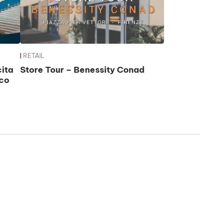
RETAIL
cita
Store Tour – Benessity Conad
ico