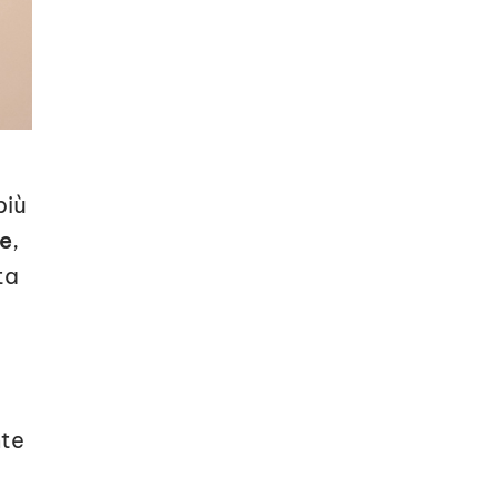
più
te
,
ta
nte