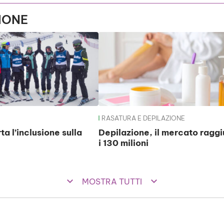
IONE
RASATURA E DEPILAZIONE
ta l’inclusione sulla
Depilazione, il mercato ragg
i 130 milioni
keyboard_arrow_down
keyboard_arrow_down
MOSTRA TUTTI