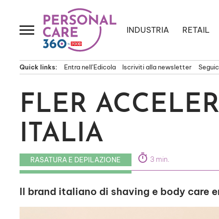
Passa
al
contenuto
INDUSTRIA
RETAIL
Quick links:
Entra nell’Edicola
Iscriviti alla newsletter
Seguici
FLER ACCELER
ITALIA
timer
3 min.
RASATURA E DEPILAZIONE
Il brand italiano di shaving e body care e