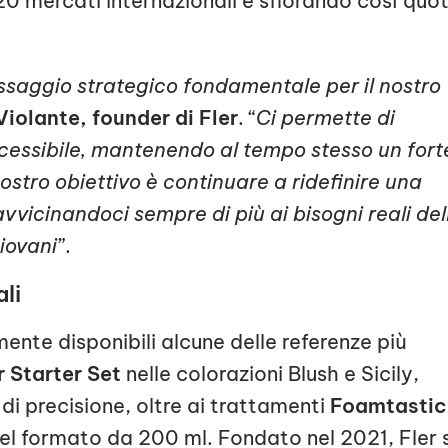
0 mercati internazionali e sfiorando così quo
assaggio strategico fondamentale per il nostro
Violante, founder di Fler
. “
Ci permette di
cessibile, mantenendo al tempo stesso un fort
nostro obiettivo è continuare a ridefinire una
vvicinandoci sempre di più ai bisogni reali del
iovani
”.
li
mente disponibili alcune delle referenze più
 Starter Set
nelle colorazioni Blush e Sicily,
 di precisione, oltre ai trattamenti
Foamtastic
el formato da 200 ml. Fondato nel 2021, Fler s