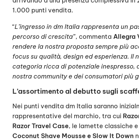
arrivando a una presenza complessiva in 2
1.000 punti vendita.
“
L’ingresso in dm Italia rappresenta un p
percorso di crescita
”, commenta
Allegra 
rendere la nostra proposta sempre più ac
focus su qualità, design ed esperienza. Il 
categoria ricca di potenziale inespresso, a
nostra community e dei consumatori più g
L’assortimento al debutto sugli scaffa
Nei punti vendita dm Italia saranno inizial
rappresentative del marchio, tra cui
Razor
Razor Travel Case
, le lamette classiche e
Coconut Shave Mousse e Slow It Down
n