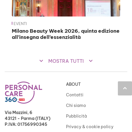
EVENTI
Milano Beauty Week 2026, quinta edizione
all’insegna dell’essenzialità
keyboard_arrow_down
keyboard_arrow_down
MOSTRA TUTTI
ABOUT
keyboard_arrow_up
Contatti
Chi siamo
Via Mazzini, 6
Pubblicità
43121 - Parma (ITALY)
P.IVA: 01756990345
Privacy & cookie policy