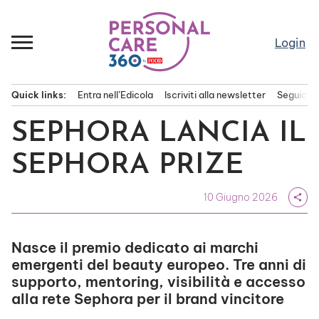
Passa
al
contenuto
Login
Quick links:
Entra nell’Edicola
Iscriviti alla newsletter
Seguici s
Menu principale
SEPHORA LANCIA IL
SEPHORA PRIZE
10 Giugno 2026
share
Nasce il premio dedicato ai marchi
emergenti del beauty europeo. Tre anni di
supporto, mentoring, visibilità e accesso
alla rete Sephora per il brand vincitore