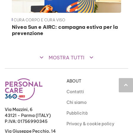
CURA CORPO E CURA VISO
Nivea Sun e AIRC: campagna estiva per la
prevenzione
keyboard_arrow_down
keyboard_arrow_down
MOSTRA TUTTI
ABOUT
keyboard_arrow_up
Contatti
Chi siamo
Via Mazzini, 6
Pubblicità
43121 - Parma (ITALY)
P.IVA: 01756990345
Privacy & cookie policy
Via Giuseppe Pecchio, 14