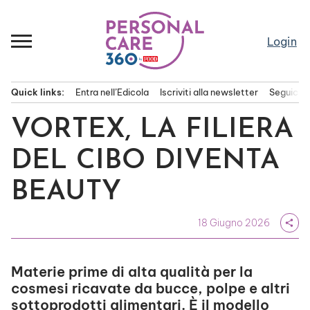
Passa
al
contenuto
Login
Quick links:
Entra nell’Edicola
Iscriviti alla newsletter
Seguici s
Menu principale
VORTEX, LA FILIERA
DEL CIBO DIVENTA
BEAUTY
18 Giugno 2026
share
Materie prime di alta qualità per la
cosmesi ricavate da bucce, polpe e altri
sottoprodotti alimentari. È il modello