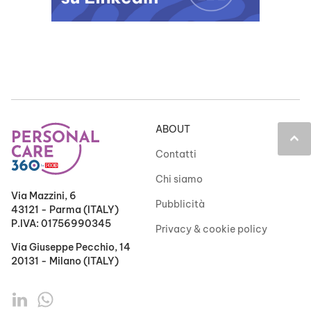
ABOUT
keyboard_arrow_up
Contatti
Chi siamo
Via Mazzini, 6
Pubblicità
43121 - Parma (ITALY)
P.IVA: 01756990345
Privacy & cookie policy
Via Giuseppe Pecchio, 14
20131 - Milano (ITALY)