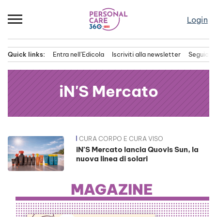
Passa
al
Login
contenuto
Quick links:
Entra nell’Edicola
Iscriviti alla newsletter
Seguici s
Menu principale
iN'S Mercato
CURA CORPO E CURA VISO
News
iN’S Mercato lancia Quovis Sun, la
nuova linea di solari
MAGAZINE