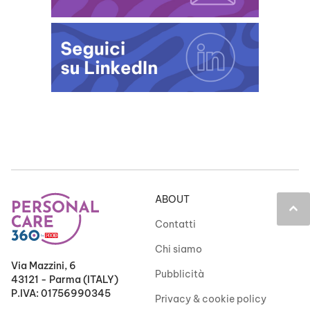
ABOUT
keyboard_arrow_up
Contatti
Chi siamo
Via Mazzini, 6
Pubblicità
43121 - Parma (ITALY)
P.IVA: 01756990345
Privacy & cookie policy