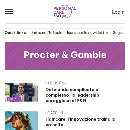
Passa
al
Login
contenuto
Quick links:
Entra nell’Edicola
Iscriviti alla newsletter
Seguici s
Menu principale
Procter & Gamble
INDUSTRIA
News
Dal mondo complicato al
complesso, la leadership
coraggiosa di P&G
CAPELLI
Hair care: l’innovazione traina la
crescita