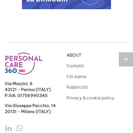
ABOUT
keyboard_arrow_up
Contatti
Chi siamo
Via Mazzini, 6
Pubblicità
43121 - Parma (ITALY)
P.IVA: 01756990345
Privacy & cookie policy
Via Giuseppe Pecchio, 14
20131 - Milano (ITALY)