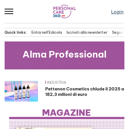
Passa
al
Login
contenuto
Quick links:
Entra nell’Edicola
Iscriviti alla newsletter
Seguici s
Menu principale
Alma Professional
INDUSTRIA
News
Pettenon Cosmetics chiude il 2025 a
182,3 milioni di euro
MAGAZINE