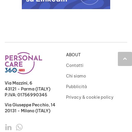
ABOUT
keyboard_arrow_up
Contatti
Chi siamo
Via Mazzini, 6
Pubblicità
43121 - Parma (ITALY)
P.IVA: 01756990345
Privacy & cookie policy
Via Giuseppe Pecchio, 14
20131 - Milano (ITALY)