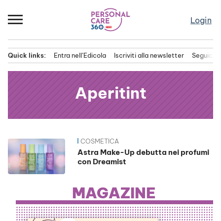
Passa
al
Login
contenuto
Quick links:
Entra nell’Edicola
Iscriviti alla newsletter
Seguici s
Menu principale
Aperitint
COSMETICA
News
Astra Make-Up debutta nei profumi
con Dreamist
MAGAZINE