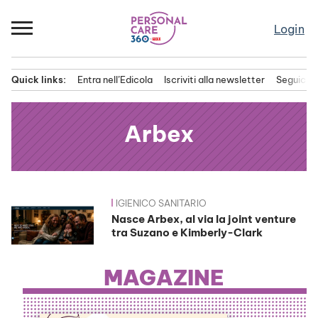
Passa
al
Login
contenuto
Quick links:
Entra nell’Edicola
Iscriviti alla newsletter
Seguici s
Menu principale
Arbex
IGIENICO SANITARIO
News
Nasce Arbex, al via la joint venture
tra Suzano e Kimberly-Clark
MAGAZINE