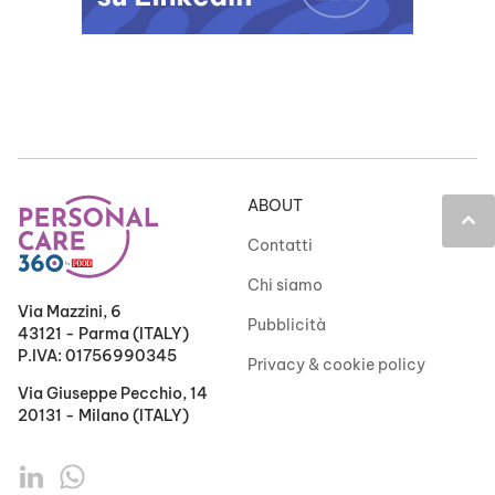
ABOUT
keyboard_arrow_up
Contatti
Chi siamo
Via Mazzini, 6
Pubblicità
43121 - Parma (ITALY)
P.IVA: 01756990345
Privacy & cookie policy
Via Giuseppe Pecchio, 14
20131 - Milano (ITALY)