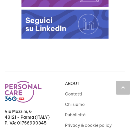
ABOUT
keyboard_arrow_up
Contatti
Chi siamo
Via Mazzini, 6
Pubblicità
43121 - Parma (ITALY)
P.IVA: 01756990345
Privacy & cookie policy