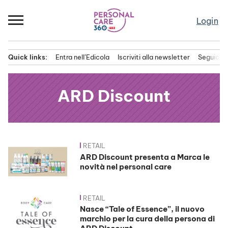
Passa
al
Login
contenuto
Quick links:
Entra nell’Edicola
Iscriviti alla newsletter
Seguici s
Menu principale
ARD Discount
RETAIL
News
ARD Discount presenta a Marca le
novità nel personal care
RETAIL
Nasce “Tale of Essence”, il nuovo
marchio per la cura della persona di