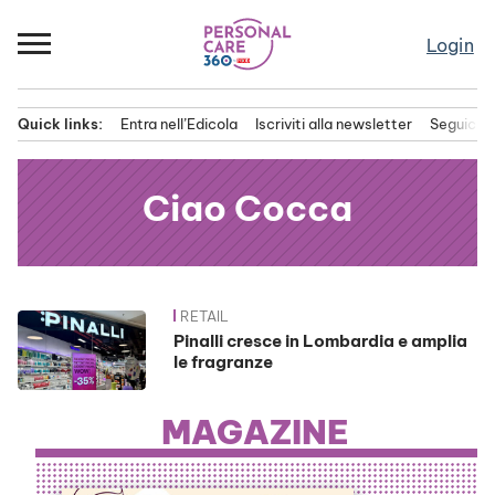
Passa
al
Login
contenuto
Quick links:
Entra nell’Edicola
Iscriviti alla newsletter
Seguici s
Menu principale
Ciao Cocca
RETAIL
News
Pinalli cresce in Lombardia e amplia
le fragranze
MAGAZINE