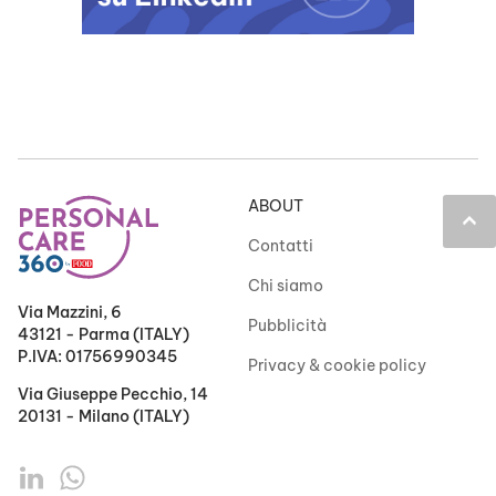
ABOUT
keyboard_arrow_up
Contatti
Chi siamo
Via Mazzini, 6
Pubblicità
43121 - Parma (ITALY)
P.IVA: 01756990345
Privacy & cookie policy
Via Giuseppe Pecchio, 14
20131 - Milano (ITALY)