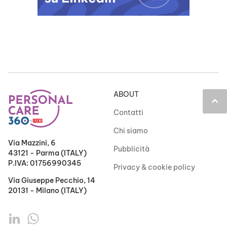
ABOUT
keyboard_arrow_up
Contatti
Chi siamo
Via Mazzini, 6
Pubblicità
43121 - Parma (ITALY)
P.IVA: 01756990345
Privacy & cookie policy
Via Giuseppe Pecchio, 14
20131 - Milano (ITALY)