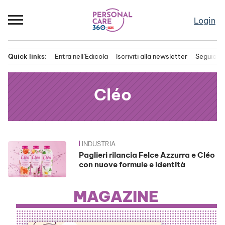
Passa
al
Login
contenuto
Quick links:
Entra nell’Edicola
Iscriviti alla newsletter
Seguici s
Menu principale
Cléo
INDUSTRIA
News
Paglieri rilancia Felce Azzurra e Cléo
con nuove formule e identità
MAGAZINE