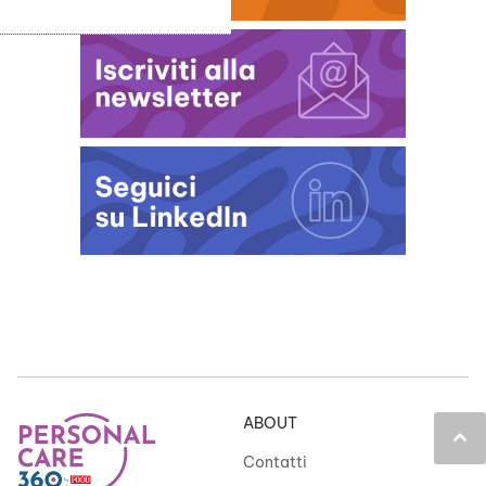
ABOUT
keyboard_arrow_up
Contatti