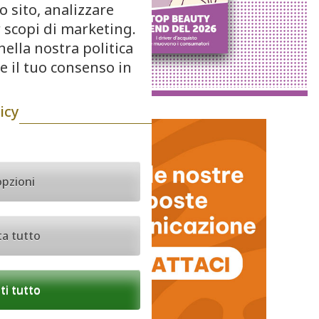
o sito, analizzare
r scopi di marketing.
nella nostra politica
re il tuo consenso in
icy
opzioni
ta tutto
i tutto