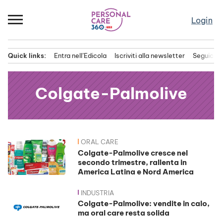
Passa
al
Login
contenuto
Quick links:
Entra nell’Edicola
Iscriviti alla newsletter
Seguici s
Menu principale
Colgate-Palmolive
ORAL CARE
News
Colgate-Palmolive cresce nel
secondo trimestre, rallenta in
America Latina e Nord America
INDUSTRIA
Colgate-Palmolive: vendite in calo,
ma oral care resta solida