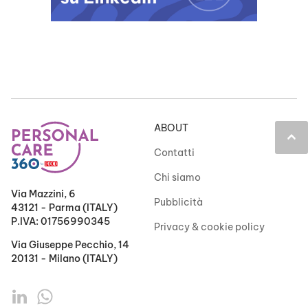
ABOUT
keyboard_arrow_up
Contatti
Chi siamo
Via Mazzini, 6
Pubblicità
43121 - Parma (ITALY)
P.IVA: 01756990345
Privacy & cookie policy
Via Giuseppe Pecchio, 14
20131 - Milano (ITALY)