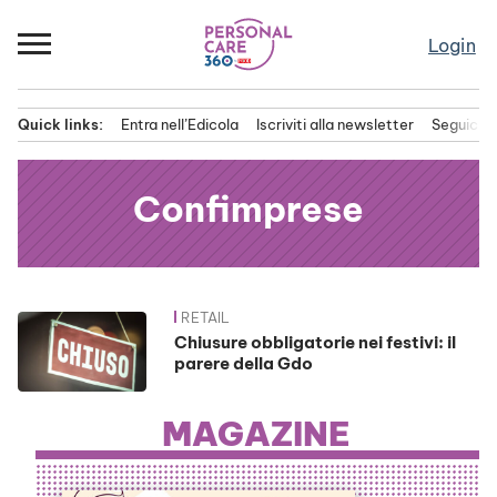
Passa
al
Login
contenuto
Quick links:
Entra nell’Edicola
Iscriviti alla newsletter
Seguici s
Menu principale
Confimprese
RETAIL
News
Chiusure obbligatorie nei festivi: il
parere della Gdo
MAGAZINE