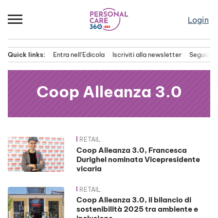
Passa
al
Login
contenuto
Quick links:
Entra nell’Edicola
Iscriviti alla newsletter
Seguici s
Menu principale
Coop Alleanza 3.0
RETAIL
News
Coop Alleanza 3.0, Francesca
Durighel nominata Vicepresidente
vicaria
RETAIL
Coop Alleanza 3.0, il bilancio di
sostenibilità 2025 tra ambiente e