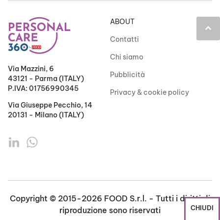
ABOUT
keyboard_arrow_up
Contatti
Chi siamo
Via Mazzini, 6
Pubblicità
43121 - Parma (ITALY)
P.IVA: 01756990345
Privacy & cookie policy
Via Giuseppe Pecchio, 14
20131 - Milano (ITALY)
Copyright © 2015-2026 FOOD S.r.l. - Tutti i diritti di
CHIUDI
riproduzione sono riservati