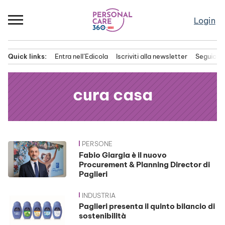
Passa
al
Login
contenuto
Quick links:
Entra nell’Edicola
Iscriviti alla newsletter
Seguici s
Menu principale
cura casa
PERSONE
News
Fabio Giargia è il nuovo
Procurement & Planning Director di
Paglieri
INDUSTRIA
Paglieri presenta il quinto bilancio di
sostenibilità