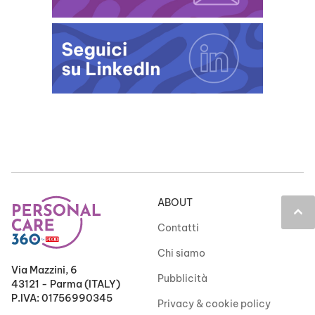
ABOUT
keyboard_arrow_up
Contatti
Chi siamo
Via Mazzini, 6
Pubblicità
43121 - Parma (ITALY)
P.IVA: 01756990345
Privacy & cookie policy