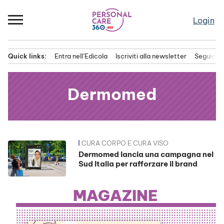
Passa
al
Login
contenuto
Quick links:
Entra nell’Edicola
Iscriviti alla newsletter
Seguici s
Menu principale
Dermomed
CURA CORPO E CURA VISO
News
Dermomed lancia una campagna nel
Sud Italia per rafforzare il brand
MAGAZINE