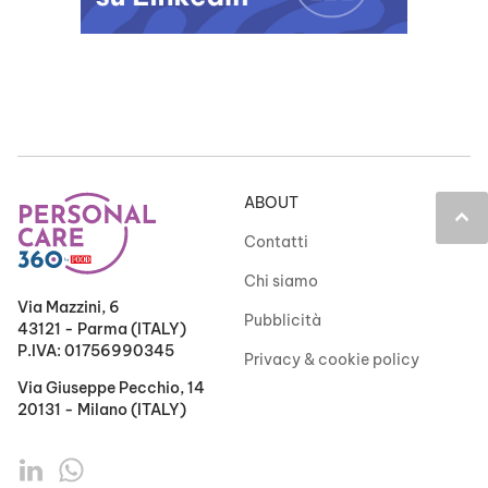
ABOUT
keyboard_arrow_up
Contatti
Chi siamo
Via Mazzini, 6
Pubblicità
43121 - Parma (ITALY)
P.IVA: 01756990345
Privacy & cookie policy
Via Giuseppe Pecchio, 14
20131 - Milano (ITALY)