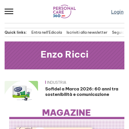
Passa
al
Login
contenuto
Quick links:
Entra nell’Edicola
Iscriviti alla newsletter
Seguici s
Menu principale
Enzo Ricci
INDUSTRIA
News
Sofidel a Marca 2026: 60 anni tra
sostenibilità e comunicazione
MAGAZINE