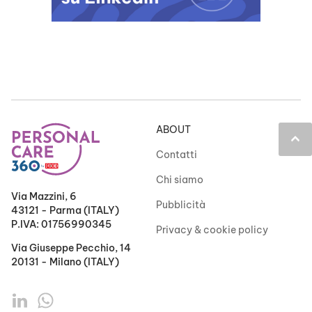
ABOUT
keyboard_arrow_up
Contatti
Chi siamo
Via Mazzini, 6
Pubblicità
43121 - Parma (ITALY)
P.IVA: 01756990345
Privacy & cookie policy
Via Giuseppe Pecchio, 14
20131 - Milano (ITALY)