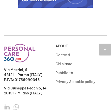
ABOUT
keyboard_arrow_up
Contatti
Chi siamo
Via Mazzini, 6
Pubblicità
43121 - Parma (ITALY)
P.IVA: 01756990345
Privacy & cookie policy
Via Giuseppe Pecchio, 14
20131 - Milano (ITALY)