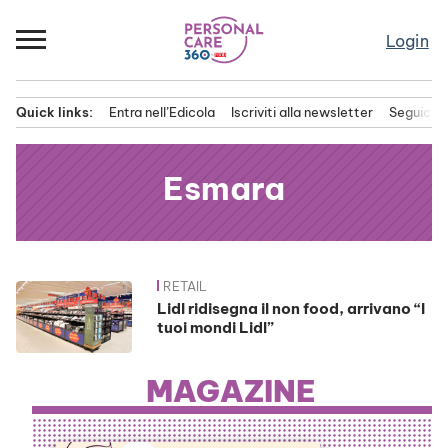
Passa
al
Login
contenuto
Quick links:
Entra nell’Edicola
Iscriviti alla newsletter
Seguici s
Menu principale
Esmara
RETAIL
News
Lidl ridisegna il non food, arrivano “I
tuoi mondi Lidl”
MAGAZINE