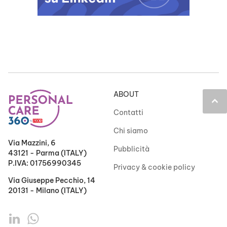
ABOUT
keyboard_arrow_up
Contatti
Chi siamo
Via Mazzini, 6
Pubblicità
43121 - Parma (ITALY)
P.IVA: 01756990345
Privacy & cookie policy
Via Giuseppe Pecchio, 14
20131 - Milano (ITALY)