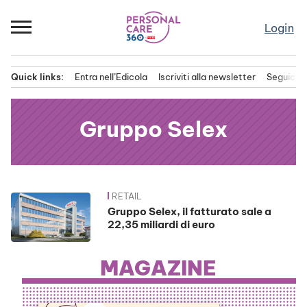
Passa
al
Login
contenuto
Quick links:
Entra nell’Edicola
Iscriviti alla newsletter
Seguici s
Menu principale
Gruppo Selex
RETAIL
News
Gruppo Selex, il fatturato sale a
22,35 miliardi di euro
MAGAZINE