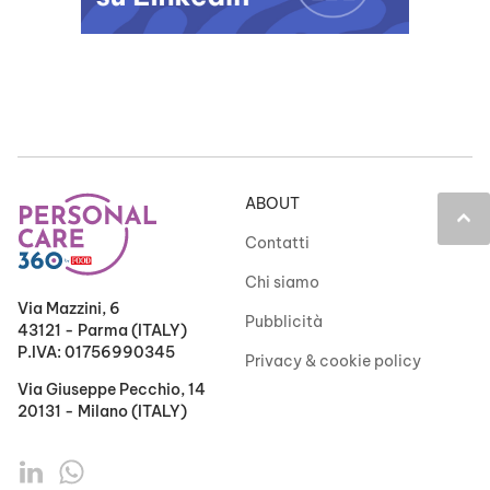
ABOUT
keyboard_arrow_up
Contatti
Chi siamo
Via Mazzini, 6
Pubblicità
43121 - Parma (ITALY)
P.IVA: 01756990345
Privacy & cookie policy
Via Giuseppe Pecchio, 14
20131 - Milano (ITALY)