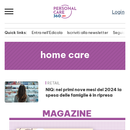
Passa
al
Login
contenuto
Quick links:
Entra nell’Edicola
Iscriviti alla newsletter
Seguici s
Menu principale
home care
RETAIL
News
NIQ: nei primi nove mesi del 2024 la
spesa delle famiglie è in ripresa
MAGAZINE