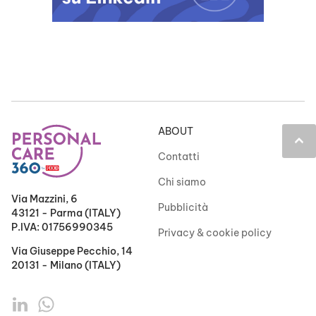
ABOUT
keyboard_arrow_up
Contatti
Chi siamo
Via Mazzini, 6
Pubblicità
43121 - Parma (ITALY)
P.IVA: 01756990345
Privacy & cookie policy
Via Giuseppe Pecchio, 14
20131 - Milano (ITALY)