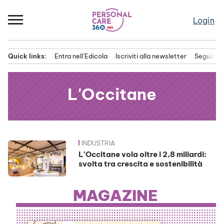
Passa
al
Login
contenuto
Quick links:
Entra nell’Edicola
Iscriviti alla newsletter
Seguici s
Menu principale
L'Occitane
INDUSTRIA
News
L’Occitane vola oltre i 2,8 miliardi:
svolta tra crescita e sostenibilità
MAGAZINE