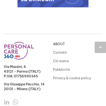
ABOUT
keyboard_arrow_up
Contatti
Chi siamo
Via Mazzini, 6
Pubblicità
43121 - Parma (ITALY)
P.IVA: 01756990345
Privacy & cookie policy
Via Giuseppe Pecchio, 14
20131 - Milano (ITALY)