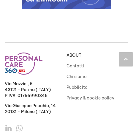
ABOUT
keyboard_arrow_up
Contatti
Chi siamo
Via Mazzini, 6
Pubblicità
43121 - Parma (ITALY)
P.IVA: 01756990345
Privacy & cookie policy
Via Giuseppe Pecchio, 14
20131 - Milano (ITALY)