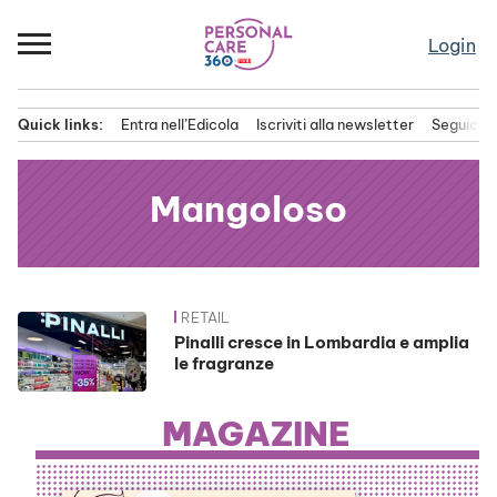
Passa
al
Login
contenuto
Quick links:
Entra nell’Edicola
Iscriviti alla newsletter
Seguici s
Menu principale
Mangoloso
RETAIL
News
Pinalli cresce in Lombardia e amplia
le fragranze
MAGAZINE