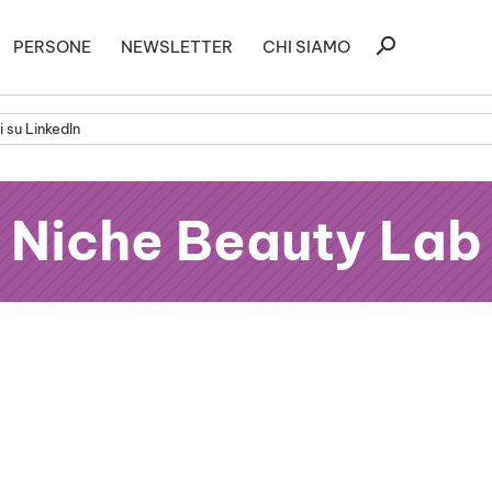
Ricerca
search
PERSONE
NEWSLETTER
CHI SIAMO
per:
 su LinkedIn
Niche Beauty Lab