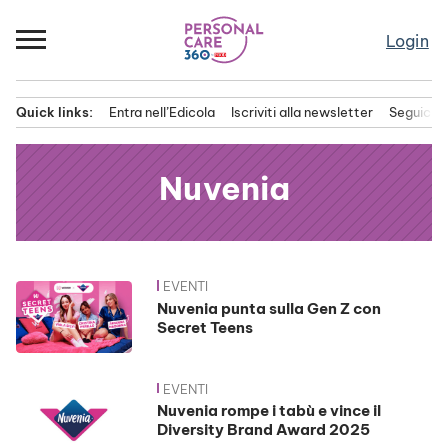
Passa
al
Login
contenuto
Quick links:
Entra nell’Edicola
Iscriviti alla newsletter
Seguici s
Menu principale
Nuvenia
EVENTI
News
Nuvenia punta sulla Gen Z con
Secret Teens
EVENTI
Nuvenia rompe i tabù e vince il
Diversity Brand Award 2025