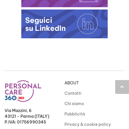
ABOUT
keyboard_arrow_up
Contatti
Chi siamo
Via Mazzini, 6
Pubblicità
43121 - Parma (ITALY)
P.IVA: 01756990345
Privacy & cookie policy