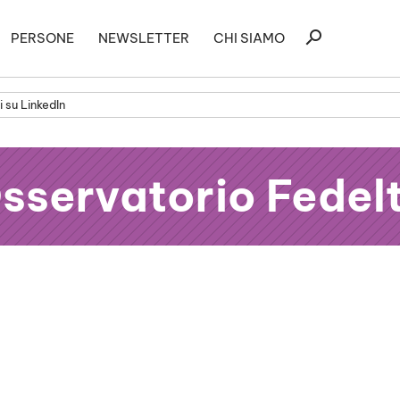
Ricerca
search
PERSONE
NEWSLETTER
CHI SIAMO
per:
 su LinkedIn
sservatorio Fedel