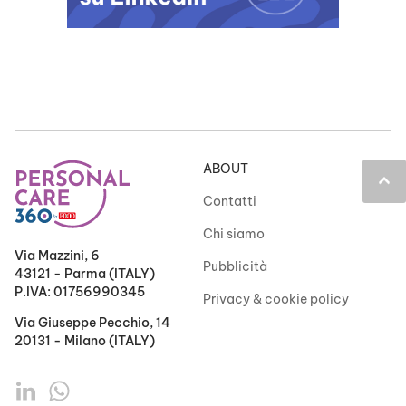
ABOUT
keyboard_arrow_up
Contatti
Chi siamo
Via Mazzini, 6
Pubblicità
43121 - Parma (ITALY)
P.IVA: 01756990345
Privacy & cookie policy
Via Giuseppe Pecchio, 14
20131 - Milano (ITALY)