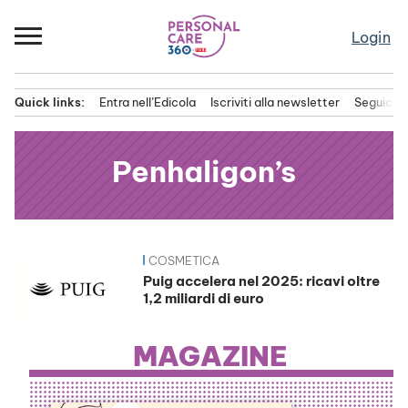
Passa
al
Login
contenuto
Quick links:
Entra nell’Edicola
Iscriviti alla newsletter
Seguici s
Menu principale
Penhaligon’s
COSMETICA
News
Puig accelera nel 2025: ricavi oltre
1,2 miliardi di euro
MAGAZINE