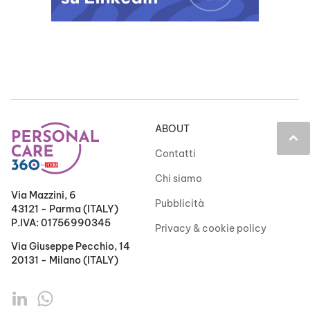
ABOUT
keyboard_arrow_up
Contatti
Chi siamo
Via Mazzini, 6
Pubblicità
43121 - Parma (ITALY)
P.IVA: 01756990345
Privacy & cookie policy
Via Giuseppe Pecchio, 14
20131 - Milano (ITALY)