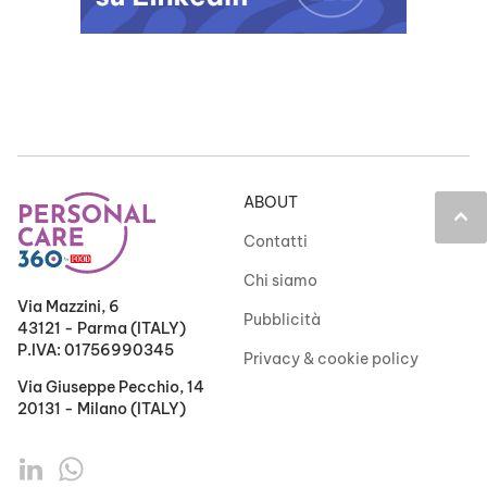
ABOUT
keyboard_arrow_up
Contatti
Chi siamo
Via Mazzini, 6
Pubblicità
43121 - Parma (ITALY)
P.IVA: 01756990345
Privacy & cookie policy
Via Giuseppe Pecchio, 14
20131 - Milano (ITALY)