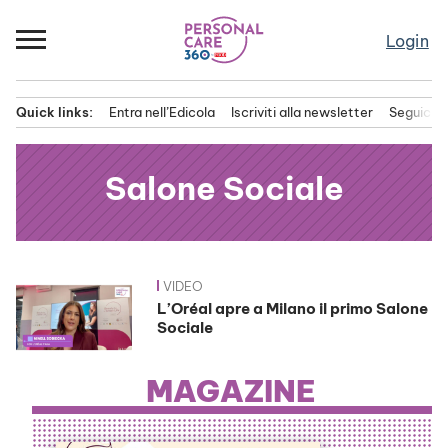
Passa
al
Login
contenuto
Quick links:
Entra nell’Edicola
Iscriviti alla newsletter
Seguici s
Menu principale
Salone Sociale
VIDEO
News
L’Oréal apre a Milano il primo Salone
Sociale
MAGAZINE