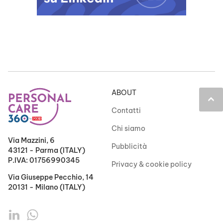
ABOUT
keyboard_arrow_up
Contatti
Chi siamo
Via Mazzini, 6
Pubblicità
43121 - Parma (ITALY)
P.IVA: 01756990345
Privacy & cookie policy
Via Giuseppe Pecchio, 14
20131 - Milano (ITALY)