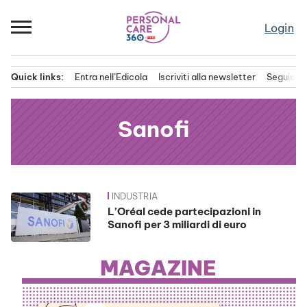
Passa
al
Login
contenuto
Quick links:
Entra nell’Edicola
Iscriviti alla newsletter
Seguici s
Menu principale
Sanofi
INDUSTRIA
News
L’Oréal cede partecipazioni in
Sanofi per 3 miliardi di euro
MAGAZINE