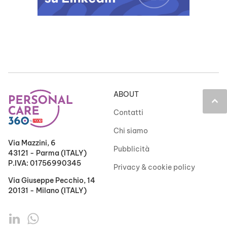
ABOUT
keyboard_arrow_up
Contatti
Chi siamo
Via Mazzini, 6
Pubblicità
43121 - Parma (ITALY)
P.IVA: 01756990345
Privacy & cookie policy
Via Giuseppe Pecchio, 14
20131 - Milano (ITALY)