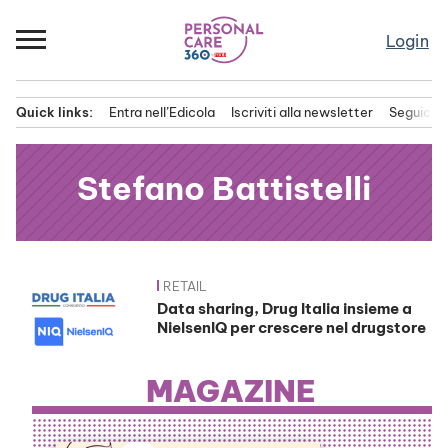
Passa
al
Login
contenuto
Quick links:
Entra nell’Edicola
Iscriviti alla newsletter
Seguici s
Menu principale
Stefano Battistelli
RETAIL
News
Data sharing, Drug Italia insieme a
NielsenIQ per crescere nel drugstore
MAGAZINE