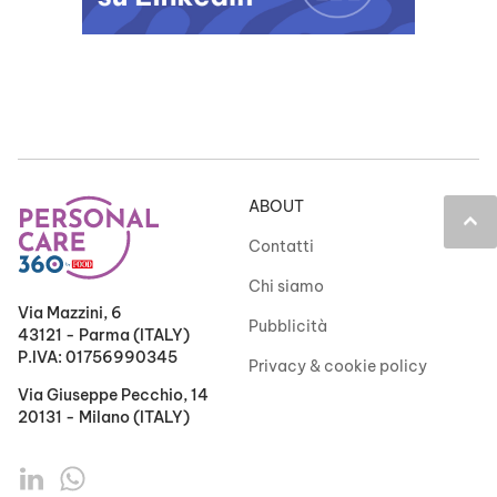
ABOUT
keyboard_arrow_up
Contatti
Chi siamo
Via Mazzini, 6
Pubblicità
43121 - Parma (ITALY)
P.IVA: 01756990345
Privacy & cookie policy
Via Giuseppe Pecchio, 14
20131 - Milano (ITALY)