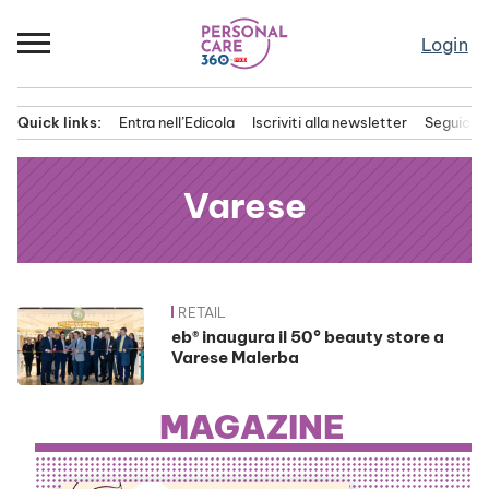
Passa
al
Login
contenuto
Quick links:
Entra nell’Edicola
Iscriviti alla newsletter
Seguici s
Menu principale
Varese
RETAIL
News
eb® inaugura il 50° beauty store a
Varese Malerba
MAGAZINE