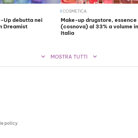
COSMETICA
-Up debutta nei
Make-up drugstore, essence
n Dreamist
(cosnova) al 33% a volume i
Italia
keyboard_arrow_down
keyboard_arrow_down
MOSTRA TUTTI
ie policy