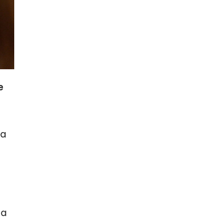
e
la
ia