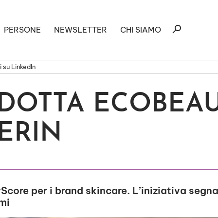
Ricerca
search
PERSONE
NEWSLETTER
CHI SIAMO
per:
 su LinkedIn
ADOTTA ECOBEA
ERIN
Score per i brand skincare. L’iniziativa seg
mi