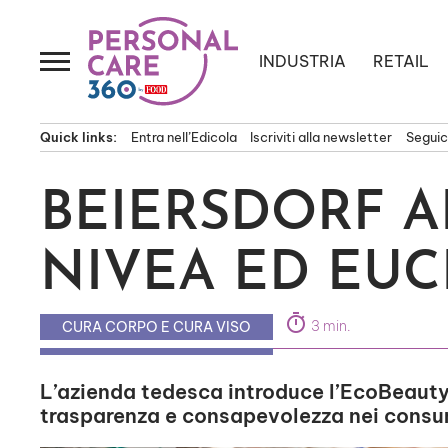
Passa
al
contenuto
INDUSTRIA
RETAIL
Quick links:
Entra nell’Edicola
Iscriviti alla newsletter
Seguici
BEIERSDORF 
NIVEA ED EUC
timer
3 min.
CURA CORPO E CURA VISO
L’azienda tedesca introduce l’EcoBeauty
trasparenza e consapevolezza nei consu