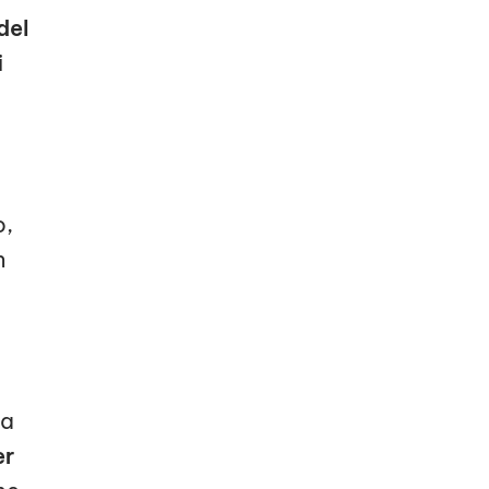
del
i
o,
n
ta
er