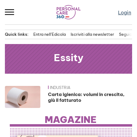
Passa
al
Login
contenuto
Quick links:
Entra nell’Edicola
Iscriviti alla newsletter
Seguici s
Menu principale
Essity
INDUSTRIA
News
Carta igienica: volumi in crescita,
giù il fatturato
MAGAZINE