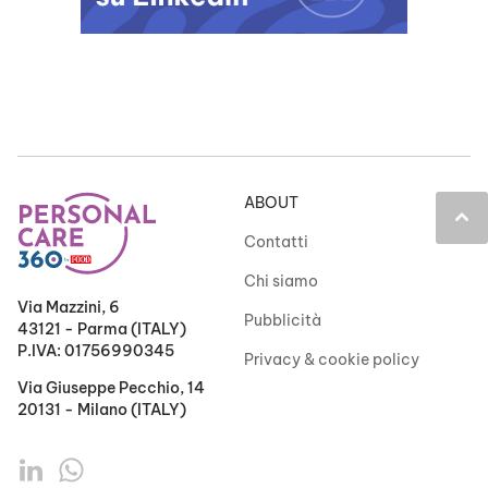
ABOUT
keyboard_arrow_up
Contatti
Chi siamo
Via Mazzini, 6
Pubblicità
43121 - Parma (ITALY)
P.IVA: 01756990345
Privacy & cookie policy
Via Giuseppe Pecchio, 14
20131 - Milano (ITALY)