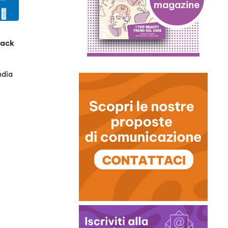
pack
ndia